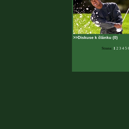
>>Diskuse k článku (0)
Strana:
1
2
3
4
5