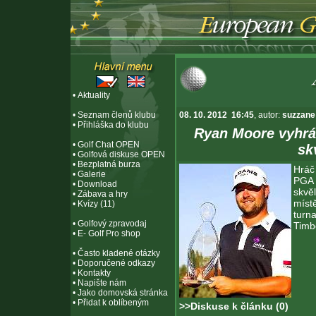
•
Aktuality
•
Seznam členů klubu
08. 10. 2012 16:45
, autor:
suzzane
•
Přihláška do klubu
Ryan Moore vyhrál
•
Golf Chat OPEN
sk
•
Golfová diskuse OPEN
•
Bezplatná burza
Hráč
•
Galerie
PGA
•
Download
skvě
•
Zábava a hry
míst
•
Kvízy (11)
turn
•
Golfový zpravodaj
Timb
•
E- Golf Pro shop
•
Často kladené otázky
•
Doporučené odkazy
•
Kontakty
•
Napište nám
•
Jako domovská stránka
•
Přidat k oblíbeným
>>Diskuse k článku (0)