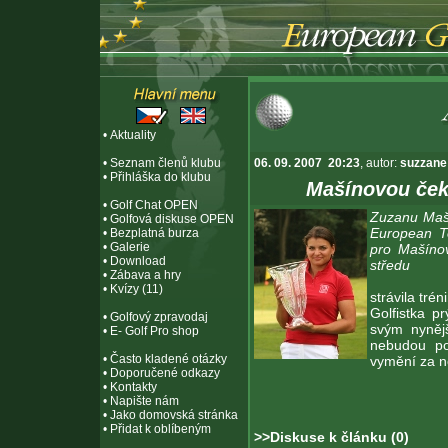
•
Aktuality
•
Seznam členů klubu
06. 09. 2007 20:23
, autor:
suzzane
•
Přihláška do klubu
Mašínovou ček
•
Golf Chat OPEN
Zuzanu Maší
•
Golfová diskuse OPEN
European To
•
Bezplatná burza
•
Galerie
pro Mašíno
•
Download
středu
•
Zábava a hry
•
Kvízy (11)
strávila tré
Golfistka p
•
Golfový zpravodaj
svým nynějš
•
E- Golf Pro shop
nebudou po
•
Často kladené otázky
vymění za n
•
Doporučené odkazy
•
Kontakty
•
Napište nám
•
Jako domovská stránka
•
Přidat k oblíbeným
>>Diskuse k článku (0)