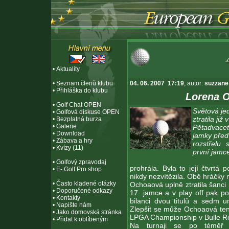
•
Aktuality
•
Seznam členů klubu
04. 06. 2007 17:19
, autor:
suzzane
•
Přihláška do klubu
Lorena O
•
Golf Chat OPEN
Světová je
•
Golfová diskuse OPEN
ztratila již
•
Bezplatná burza
•
Galerie
Pětadvacet
•
Download
jamky před
•
Zábava a hry
rozstřelu
•
Kvízy (11)
první jamc
•
Golfový zpravodaj
prohrála. Byla to její čtvrtá 
•
E- Golf Pro shop
nikdy nezvítězila. Obě hráčky 
•
Často kladené otázky
Ochoaová uplně ztratila šanci 
•
Doporučené odkazy
17. jamce a v play off pak po
•
Kontakty
bilanci dvou titulů a sedm um
•
Napište nám
Zlepšit se může Ochoaová tent
•
Jako domovská stránka
LPGA Championship v Bulle R
•
Přidat k oblíbeným
Na turnaji se po téměř d